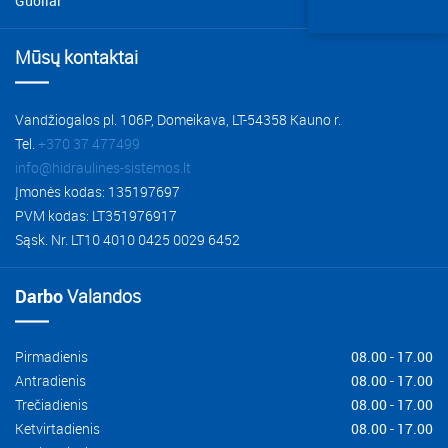
Guoliai
Nuomos paslaugos
Spaudimo filtrai
Mūsų kontaktai
Kuro filtrai
Oro filtrai
Vandžiogalos pl. 106P, Domeikava, LT-54358 Kauno r.
Filtrų elementai
Tel.
+370 37 477499
info@hidraulines-sistemos.lt
Filtrų priedai
Įmonės kodas: 135197697
PVM kodas: LT351976917
Sąsk. Nr. LT10 4010 0425 0029 6452
Darbo
Valandos
Pirmadienis
08.00 - 17.00
Antradienis
08.00 - 17.00
Trečiadienis
08.00 - 17.00
Ketvirtadienis
08.00 - 17.00