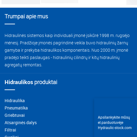
virinimas
Bakai
Gusella-Bakker
Hidraulinių manipuliatorių remontas
HYVA remontiniai komplektai
Trumpai apie mus
Įvorės, guoliai
Rotatoriai
Žemės ūkio technikos remontas
Ostler
Hidroakumuliatoriai
Pakabos
Miškovežių remontas
Darbiniai žibintai technikai
Hidraulinės sistemos kaip individuali įmonė įsikūrė 1998 m. rugsėjo
Vairo kolonėlės
MB kaušai
mėnesį. Pradžioje įmonės pagrindinė veikla buvo hidraulinių žarnų
Savivarčių remontas
Savivarčių atsarginės dalys
gamyba ir prekyba hidraulikos komponentais. Nuo 2000 m. įmonė
Alyvos aušintuvai
Autotransporto technikos remontas
Ekskavatoriams
pradėjo teikti paslaugas - hidraulinių cilindrų ir kitų hidraulinių
Hidraulinės stotelės ir jų dalys
agregatų remontas.
Kelių tiesimo technikos remontas
Siurbliai šakiniams krautuvams
Mobilios hidraulikos komponentai
Statybinės technikos remontas
Hidraulikos
produktai
Automobilių liftų dalys
Suvirinimo paslaugos
Įvairūs filtrai
Diagnostikos ir matavimo aparatai
Hidraulika
Tekinimo paslaugos
Įsiurbimo filtrai
Pneumatika
Hidraulinė alyva
Hidraulinių kranų montavimas
Griebtuvai
Apsilankykite mūsų
Grįžtamieji filtrai
Atsarginės dalys
el.parduotuvėje
Kita įranga
Hidroakumuliatorių pildymas
Hydraulic-stock.com
Filtrai
Užsukami filtrai